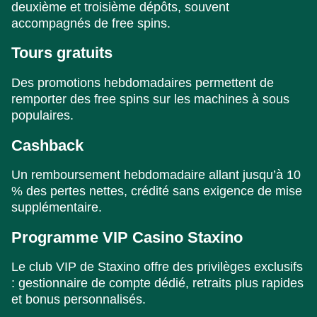
deuxième et troisième dépôts, souvent
Mega Ball
Cash or Crash
Mega Moolah
Dream Catcher
Spaceman
Book of Dead
accompagnés de free spins.
Evolution Gaming
Evolution Gaming
Microgaming
Evolution Gaming
Pragmatic Play
Play’n GO
Tours gratuits
Des promotions hebdomadaires permettent de
remporter des free spins sur les machines à sous
populaires.
Cashback
Un remboursement hebdomadaire allant jusqu’à 10
% des pertes nettes, crédité sans exigence de mise
supplémentaire.
Programme VIP Casino Staxino
Le club VIP de Staxino offre des privilèges exclusifs
: gestionnaire de compte dédié, retraits plus rapides
et bonus personnalisés.